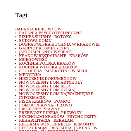
Tagi
BADANIA KIEROWCÓW
BADANIA PSYCHOTECHNICZNE
BIZNES ŚLUBNY
BOTOKS
BUDOWA DOMU
DOBRA POLSKA KUCHNIA W KRAKOWIE
GABINET KOSMETYCZNY
JAKIE IMPLANTY WYBRAĆ
KRAKOW RESTAURANT
KRAKÓW
KSIĘGOWOŚĆ
KUCHNIA POLSKA KRAKÓW
KUCHNIA WŁOSKA KRAKÓW
LOGOPEDA
MARKETING W SIECI
MEDYCYNA
NISZCZENIE DOKUMENTÓW
NOWOCZESNY DOM ARTYKUŁY
NOWOCZESNY DOM BLOG
NOWOCZESNY DOM DZISIAJ
NOWOCZESNY DOM NAJWAŻNIEJSZE
INFORMACJE
PIZZA KRAKÓW
POMOC
POMOC PRAWNA
PRAWO
PROBLEMY PRAWNE
PRZEWOZY BUSEM
PRZWOZY
PSYCHOLOG KRAKÓW
PSYCHOTESTY
REHABILITACJA
REKALAM
REKLAMA W INTERNECIE
REMONTY
RESTAURACJA
RESTAURACJA KRAKÓW