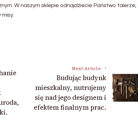
ycznym. W naszym sklepie odnajdziecie Państwo talerze,
 misy.
Next Article
chanie
Budując budynk
mieszkalny, nutrujemy
k
się nad jego designem i
uroda,
efektem finalnym prac.
ki.