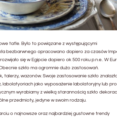
rowe tafle. Było to powiązane z występującymi
 szkła bezbarwnego opracowano dopiero za czasów Imp
zwijało się w Egipcie dopiero ok 500 roku p.n.e.. W Eu
ku. Obecnie szkło ma ogromnie dużo zastosowań.
k, talerzy, wazonów. Swoje zastosowanie szkło znalazł
labolatyoriach jako wyposażenie labolatoryjny lub pro
stycznym wyrabiamy z wielką starannością szkło dekora
lne przedmioty, jedyne w swoim rodzaju.
rciu o najnowsze oraz najbardziej gustowne trendy