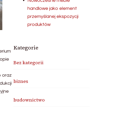
Nowoczesne meble
handlowe jako element
przemyślanej ekspozycji
produktów
Kategorie
erium
ropie
Bez kategorii
o oraz
biznes
dukcji
cyjne
budownictwo