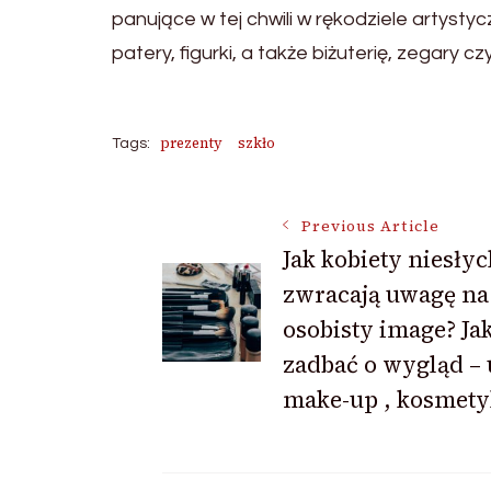
panujące w tej chwili w rękodziele artyst
patery, figurki, a także biżuterię, zegary czy
prezenty
szkło
Tags:
Post
Previous Article
Jak kobiety niesły
zwracają uwagę na
Navigation
osobisty image? Ja
zadbać o wygląd – 
make-up , kosmety