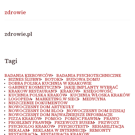
zdrowie
zdrowie.pl
Tagi
BADANIA KIEROWCÓW
BADANIA PSYCHOTECHNICZNE
BIZNES ŚLUBNY
BOTOKS
BUDOWA DOMU
DOBRA POLSKA KUCHNIA W KRAKOWIE
GABINET KOSMETYCZNY
JAKIE IMPLANTY WYBRAĆ
KRAKOW RESTAURANT
KRAKÓW
KSIĘGOWOŚĆ
KUCHNIA POLSKA KRAKÓW
KUCHNIA WŁOSKA KRAKÓW
LOGOPEDA
MARKETING W SIECI
MEDYCYNA
NISZCZENIE DOKUMENTÓW
NOWOCZESNY DOM ARTYKUŁY
NOWOCZESNY DOM BLOG
NOWOCZESNY DOM DZISIAJ
NOWOCZESNY DOM NAJWAŻNIEJSZE INFORMACJE
PIZZA KRAKÓW
POMOC
POMOC PRAWNA
PRAWO
PROBLEMY PRAWNE
PRZEWOZY BUSEM
PRZWOZY
PSYCHOLOG KRAKÓW
PSYCHOTESTY
REHABILITACJA
REKALAM
REKLAMA W INTERNECIE
REMONTY
RESTAURACJA
RESTAURACJA KRAKÓW