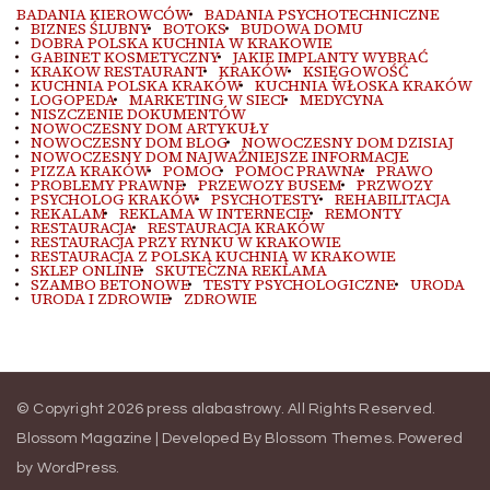
BADANIA KIEROWCÓW
BADANIA PSYCHOTECHNICZNE
BIZNES ŚLUBNY
BOTOKS
BUDOWA DOMU
DOBRA POLSKA KUCHNIA W KRAKOWIE
GABINET KOSMETYCZNY
JAKIE IMPLANTY WYBRAĆ
KRAKOW RESTAURANT
KRAKÓW
KSIĘGOWOŚĆ
KUCHNIA POLSKA KRAKÓW
KUCHNIA WŁOSKA KRAKÓW
LOGOPEDA
MARKETING W SIECI
MEDYCYNA
NISZCZENIE DOKUMENTÓW
NOWOCZESNY DOM ARTYKUŁY
NOWOCZESNY DOM BLOG
NOWOCZESNY DOM DZISIAJ
NOWOCZESNY DOM NAJWAŻNIEJSZE INFORMACJE
PIZZA KRAKÓW
POMOC
POMOC PRAWNA
PRAWO
PROBLEMY PRAWNE
PRZEWOZY BUSEM
PRZWOZY
PSYCHOLOG KRAKÓW
PSYCHOTESTY
REHABILITACJA
REKALAM
REKLAMA W INTERNECIE
REMONTY
RESTAURACJA
RESTAURACJA KRAKÓW
RESTAURACJA PRZY RYNKU W KRAKOWIE
RESTAURACJA Z POLSKĄ KUCHNIĄ W KRAKOWIE
SKLEP ONLINE
SKUTECZNA REKLAMA
SZAMBO BETONOWE
TESTY PSYCHOLOGICZNE
URODA
URODA I ZDROWIE
ZDROWIE
© Copyright 2026
press alabastrowy
. All Rights Reserved.
Blossom Magazine | Developed By
Blossom Themes
.
Powered
by
WordPress
.