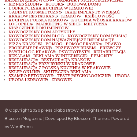
BADANIA KIEROWCÓW
BADANIA PSYCHOTECHNICZNE
BIZNES ŚLUBNY
BOTOKS
BUDOWA DOMU
DOBRA POLSKA KUCHNIA W KRAKOWIE
GABINET KOSMETYCZNY
JAKIE IMPLANTY WYBRAĆ
KRAKOW RESTAURANT
KRAKÓW
KSIĘGOWOŚĆ
KUCHNIA POLSKA KRAKÓW
KUCHNIA WŁOSKA KRAKÓW
LOGOPEDA
MARKETING W SIECI
MEDYCYNA
NISZCZENIE DOKUMENTÓW
NOWOCZESNY DOM ARTYKUŁY
NOWOCZESNY DOM BLOG
NOWOCZESNY DOM DZISIAJ
NOWOCZESNY DOM NAJWAŻNIEJSZE INFORMACJE
PIZZA KRAKÓW
POMOC
POMOC PRAWNA
PRAWO
PROBLEMY PRAWNE
PRZEWOZY BUSEM
PRZWOZY
PSYCHOLOG KRAKÓW
PSYCHOTESTY
REHABILITACJA
REKALAM
REKLAMA W INTERNECIE
REMONTY
RESTAURACJA
RESTAURACJA KRAKÓW
RESTAURACJA PRZY RYNKU W KRAKOWIE
RESTAURACJA Z POLSKĄ KUCHNIĄ W KRAKOWIE
SKLEP ONLINE
SKUTECZNA REKLAMA
SZAMBO BETONOWE
TESTY PSYCHOLOGICZNE
URODA
URODA I ZDROWIE
ZDROWIE
© Copyright 2026
press alabastrowy
. All Rights Reserved.
Blossom Magazine | Developed By
Blossom Themes
.
Powered
by
WordPress
.